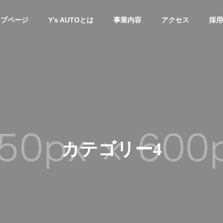
ップページ
Y’s AUTOとは
事業内容
アクセス
採用
カテゴリー4