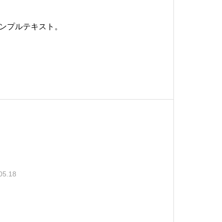
ンプルテキスト。
05.18