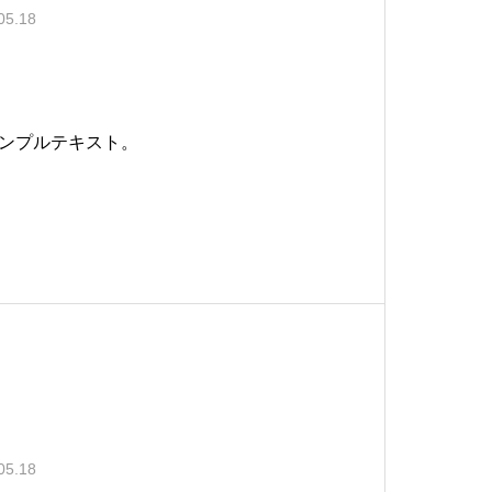
05.18
ンプルテキスト。
05.18