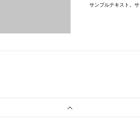
サンプルテキスト。サ