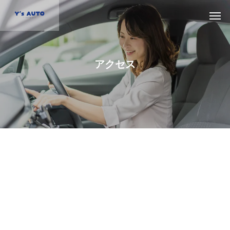
ア
ク
セ
ス